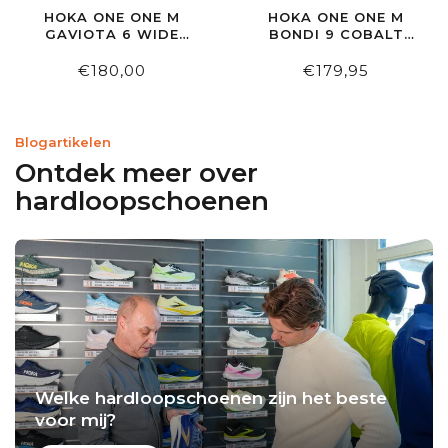
HOKA ONE ONE M
HOKA ONE ONE M
GAVIOTA 6 WIDE
BONDI 9 COBALT
BLACK/WHITE
BLUE/ULTRAMARINE
€180,00
€179,95
Blogartikelen
Ontdek meer over
hardloopschoenen
Welke hardloopschoenen zijn het beste
voor mij?