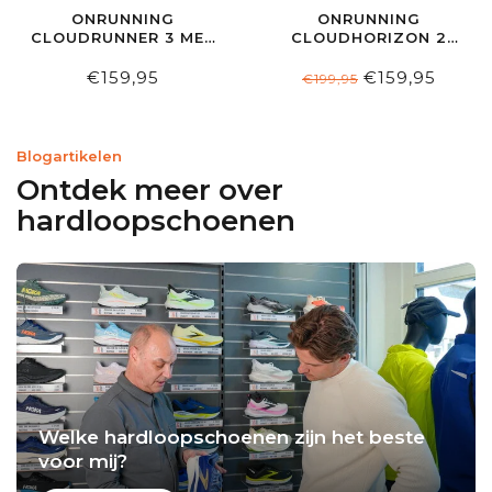
ONRUNNING
ONRUNNING
CLOUDRUNNER 3 MEN
CLOUDHORIZON 2
BLACK/IVORY
WP M
CINDER/TRUFFLE
€159,95
€159,95
€199,95
Blogartikelen
Ontdek meer over
hardloopschoenen
Welke hardloopschoenen zijn het beste
voor mij?