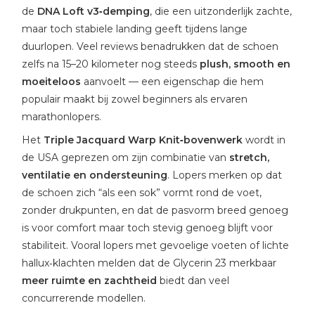
de
DNA Loft v3‑demping
, die een uitzonderlijk zachte,
maar toch stabiele landing geeft tijdens lange
duurlopen. Veel reviews benadrukken dat de schoen
zelfs na 15–20 kilometer nog steeds
plush, smooth en
moeiteloos
aanvoelt — een eigenschap die hem
populair maakt bij zowel beginners als ervaren
marathonlopers.
Het
Triple Jacquard Warp Knit‑bovenwerk
wordt in
de USA geprezen om zijn combinatie van
stretch,
ventilatie en ondersteuning
. Lopers merken op dat
de schoen zich “als een sok” vormt rond de voet,
zonder drukpunten, en dat de pasvorm breed genoeg
is voor comfort maar toch stevig genoeg blijft voor
stabiliteit. Vooral lopers met gevoelige voeten of lichte
hallux‑klachten melden dat de Glycerin 23 merkbaar
meer ruimte en zachtheid
biedt dan veel
concurrerende modellen.