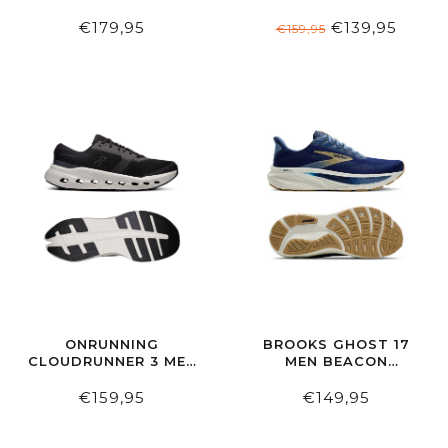
GREY/GREEN/BLACK
SAGE/NEON/FLAME
€179,95
€139,95
€159,95
ONRUNNING
BROOKS GHOST 17
CLOUDRUNNER 3 MEN
MEN BEACON
BLACK/IVORY
BLUE/MOONLIGHT/STARF
€159,95
€149,95