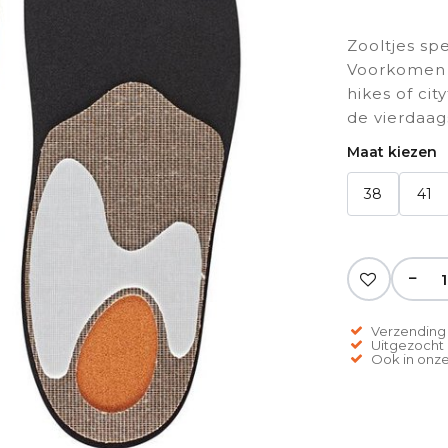
Zooltjes s
Voorkomen p
hikes of cit
de vierdaag
Maat kiezen
38
41
−
Verzending 
Uitgezocht o
Ook in onze