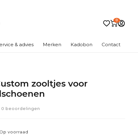
0
ervice & advies
Merken
Kadobon
Contact
Custom zooltjes voor
lschoenen
0 beoordelingen
Op voorraad