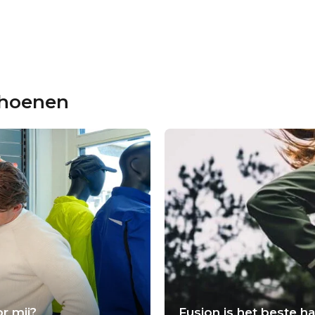
choenen
r mij?
Fusion is het beste 