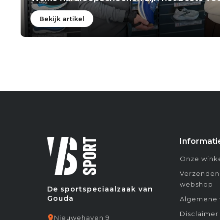
Bekijk artikel
Informati
Onze winke
Verzenden
webshop
De sportspeciaalzaak van
Gouda
Algemene 
Disclaimer
Nieuwehaven 9