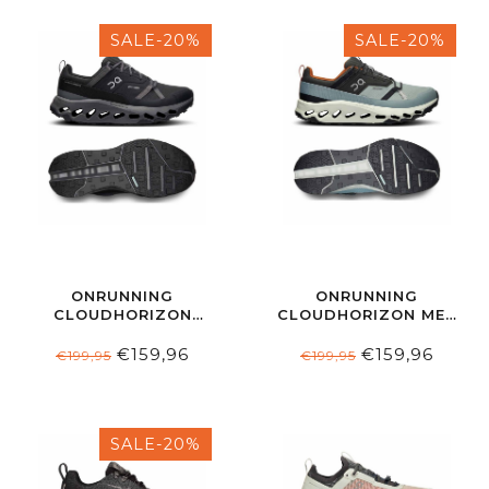
SALE-20%
SALE-20%
ONRUNNING
ONRUNNING
CLOUDHORIZON
CLOUDHORIZON MEN
WOMEN
WATERPROOF LEAD |
WATERPROOF BLACK
MINERAL
€159,96
€159,96
€199,95
€199,95
| ECLIPSE
SALE-20%