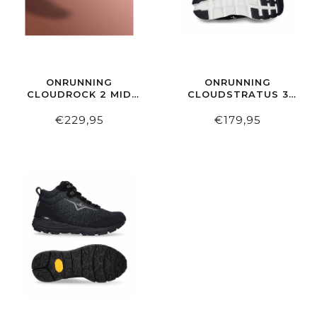
ONRUNNING
ONRUNNING
CLOUDROCK 2 MID
CLOUDSTRATUS 3
WOMEN WP BEET |
WOMEN BLACK |
AUBURN
FROST
€229,95
€179,95