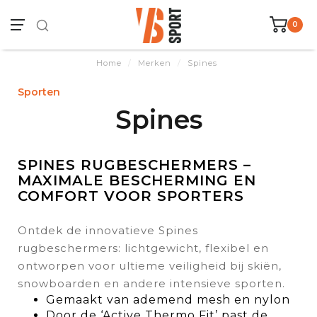
0
Home
/
Merken
/
Spines
Sporten
Spines
SPINES RUGBESCHERMERS –
MAXIMALE BESCHERMING EN
COMFORT VOOR SPORTERS
Ontdek de innovatieve Spines
rugbeschermers: lichtgewicht, flexibel en
ontworpen voor ultieme veiligheid bij skiën,
snowboarden en andere intensieve sporten.
Gemaakt van ademend mesh en nylon
Door de ‘Active Thermo Fit’ past de