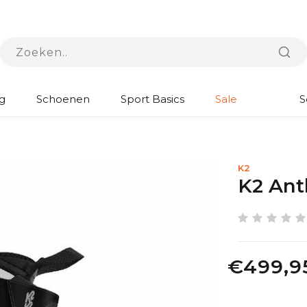
g
Schoenen
Sport Basics
Sale
S
K2
K2 An
€499,9