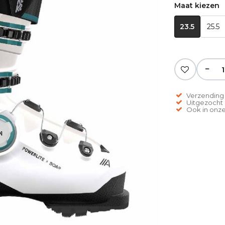
Maat kiezen
23.5
25.5
−
Verzending 
Uitgezocht o
Ook in onze