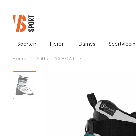
Sporten
Heren
Dames
Sportkledin
Home
/
Anthem 95 BOA LTD