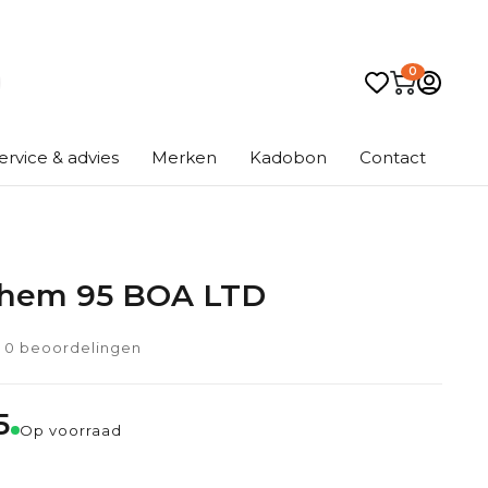
0
ervice & advies
Merken
Kadobon
Contact
them 95 BOA LTD
0 beoordelingen
5
Op voorraad