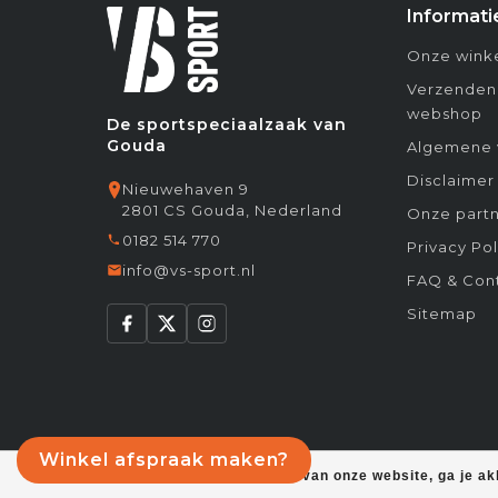
Informati
Onze winke
Verzenden
webshop
De sportspeciaalzaak van
Gouda
Algemene 
Disclaimer
Nieuwehaven 9
2801 CS Gouda, Nederland
Onze partn
0182 514 770
Privacy Pol
info@vs-sport.nl
FAQ & Con
Sitemap
Winkel afspraak maken?
Door het gebruiken van onze website, ga je a