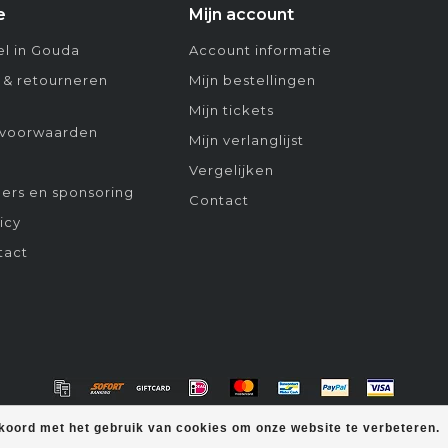
e
Mijn account
l in Gouda
Account informatie
 & retourneren
Mijn bestellingen
Mijn tickets
voorwaarden
Mijn verlanglijst
Vergelijken
ers en sponsoring
Contact
icy
tact
kkoord met het gebruik van cookies om onze website te verbeteren.