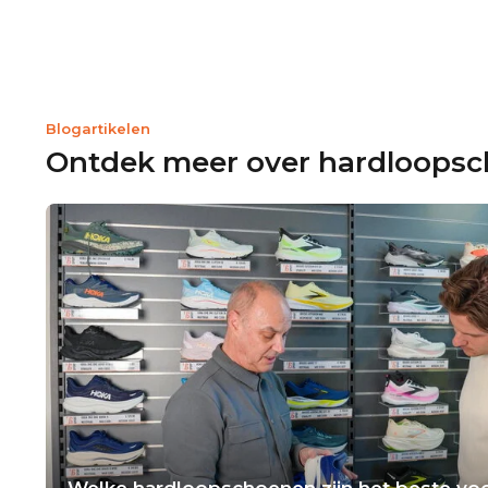
Blogartikelen
Ontdek meer over hardloops
Welke hardloopschoenen zijn het beste voo