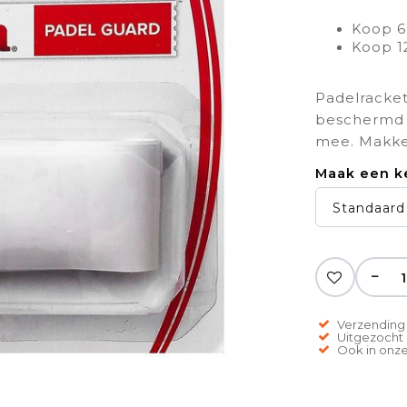
Koop 6
Koop 1
Padelracket
beschermd i
mee. Makkel
Maak een k
Standaard 
−
Verzending 
Uitgezocht o
Ook in onze