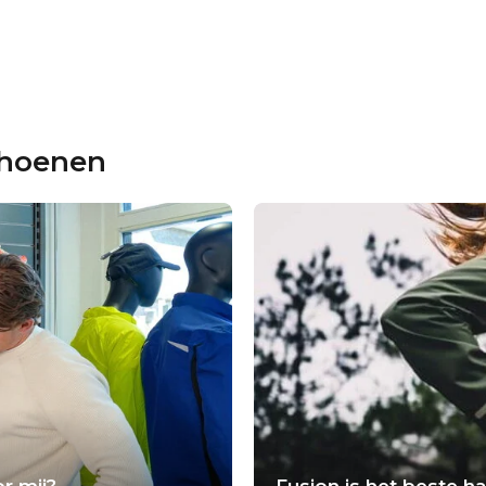
choenen
r mij?
Fusion is het beste 