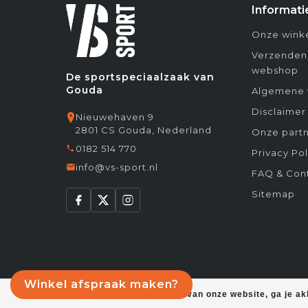
Informati
Onze winke
Verzenden
webshop
De sportspeciaalzaak van
Gouda
Algemene 
Disclaimer
Nieuwehaven 9
2801 CS Gouda, Nederland
Onze partn
0182 514 770
Privacy Pol
info@vs-sport.nl
FAQ & Con
Sitemap
Winkel afspraak maken?
Door het gebruiken van onze website, ga je a