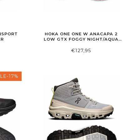
NSPORT
HOKA ONE ONE W ANACAPA 2
ER
LOW GTX FOGGY NIGHT/AQUA
BREEZE
€127,95
LE-17%