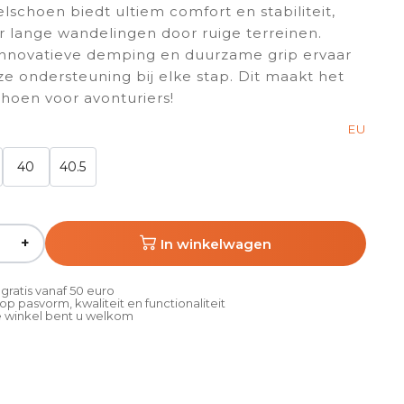
schoen biedt ultiem comfort en stabiliteit,
r lange wandelingen door ruige terreinen.
innovatieve demping en duurzame grip ervaar
ze ondersteuning bij elke stap. Dit maakt het
choen voor avonturiers!
EU
40
40.5
+
In winkelwagen
gratis vanaf 50 euro
p pasvorm, kwaliteit en functionaliteit
 winkel bent u welkom