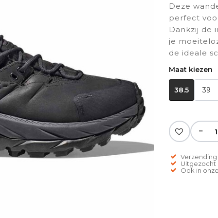
Deze wandel
perfect voo
Dankzij de 
je moeitelo
de ideale s
Maat kiezen
38.5
39
−
Verzending 
Uitgezocht o
Ook in onze