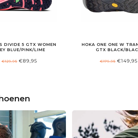
S DIVIDE 5 GTX WOMEN
HOKA ONE ONE W TRA
EY BLUE/PINK/LIME
GTX BLACK/BLA
€89,95
€149,95
€129,95
€179,95
choenen