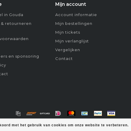
e
Mijn account
l in Gouda
Account informatie
 & retourneren
Mijn bestellingen
Mijn tickets
voorwaarden
Mijn verlanglijst
Vergelijken
ers en sponsoring
Contact
icy
tact
kkoord met het gebruik van cookies om onze website te verbeteren.