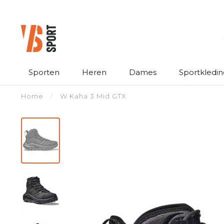
Sporten
Heren
Dames
Sportkledin
Home
/
W Kaha 3 Mid GTX