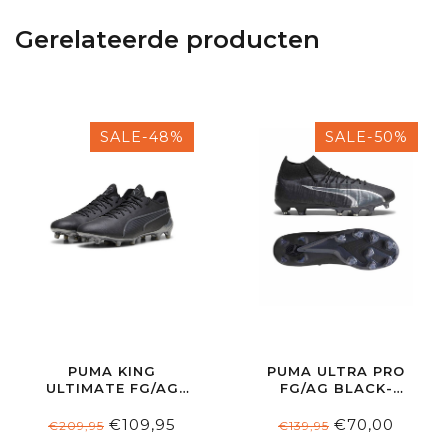
Gerelateerde producten
SALE-48%
SALE-50%
PUMA KING
PUMA ULTRA PRO
ULTIMATE FG/AG
FG/AG BLACK-
BLACK/ASPHALT
ASPHALT
€109,95
€70,00
€209,95
€139,95