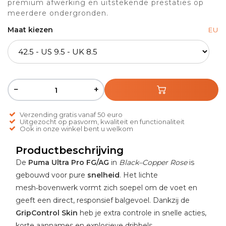
premium afwerking en uitstekende prestaties op
meerdere ondergronden.
Maat kiezen
EU
−
+
Verzending gratis vanaf 50 euro
Uitgezocht op pasvorm, kwaliteit en functionaliteit
Ook in onze winkel bent u welkom
Productbeschrijving
De
Puma Ultra Pro FG/AG
in
Black–Copper Rose
is
gebouwd voor pure
snelheid
. Het lichte
mesh‑bovenwerk vormt zich soepel om de voet en
geeft een direct, responsief balgevoel. Dankzij de
GripControl Skin
heb je extra controle in snelle acties,
korte aannames en explosieve dribbels.