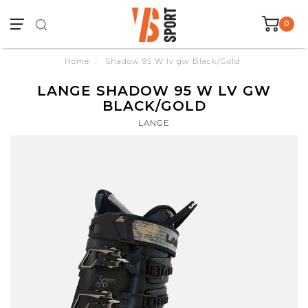
0
Home
/
Shadow 95 W lv gw Black/Gold
LANGE SHADOW 95 W LV GW
BLACK/GOLD
LANGE