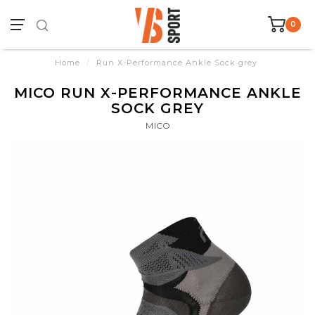
0
Home
/
Run X-Performance Ankle Sock grey
MICO RUN X-PERFORMANCE ANKLE
SOCK GREY
MICO