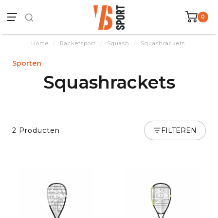
0
Home
/
Racketsport
/
Squash
/
Squashrackets
Sporten
Squashrackets
2 Producten
FILTEREN