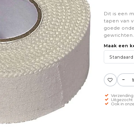
Dit is een 
tapen van v
goede onde
gewrichten.
Maak een k
Standaard
−
Verzending 
Uitgezocht o
Ook in onze