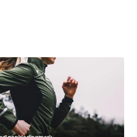
hardloopkledingmerk