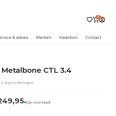
0
ervice & advies
Merken
Kadobon
Contact
 Metalbone CTL 3.4
0 beoordelingen
249,95
Op voorraad