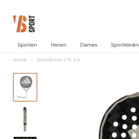
Sporten
Heren
Dames
Sportkledin
Home
/
Metalbone CTL 3.4