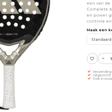
een van de 
Complete ba
en power gr
controle en
Maak een k
Standaard
−
Verzending 
Uitgezocht o
Ook in onze