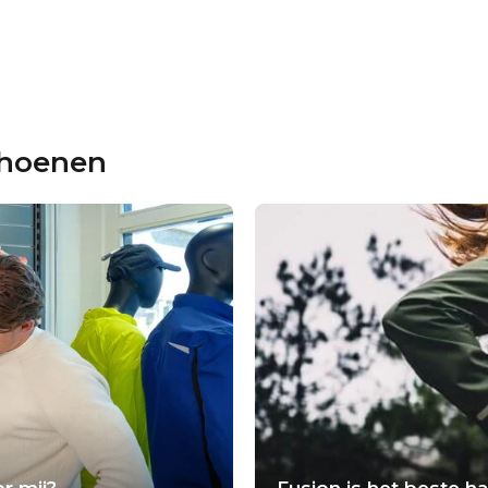
choenen
r mij?
Fusion is het beste 