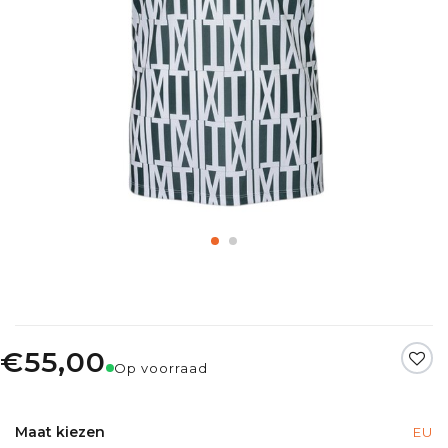
€55,00
Op voorraad
Maat kiezen
EU