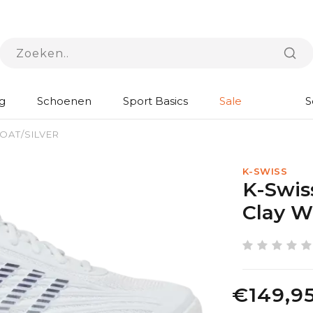
g
Schoenen
Sport Basics
Sale
S
COAT/SILVER
K-SWISS
K-Swis
Clay 
€149,9