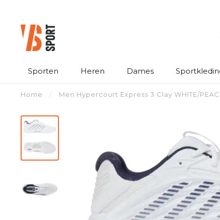
Sporten
Heren
Dames
Sportkledin
Home
/
Men Hypercourt Express 3 Clay WHITE/PEA