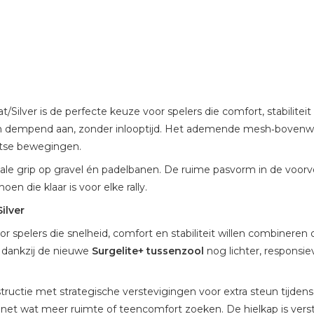
Silver is de perfecte keuze voor spelers die comfort, stabilitei
en dempend aan, zonder inlooptijd. Het ademende mesh‑bovenwer
artse bewegingen.
male grip op gravel én padelbanen. De ruime pasvorm in de voorv
n die klaar is voor elke rally.
ilver
r spelers die snelheid, comfort en stabiliteit willen combinere
t dankzij de nieuwe
Surgelite+ tussenzool
nog lichter, responsie
ctie met strategische verstevigingen voor extra steun tijden
 net wat meer ruimte of teencomfort zoeken. De hielkap is verstev