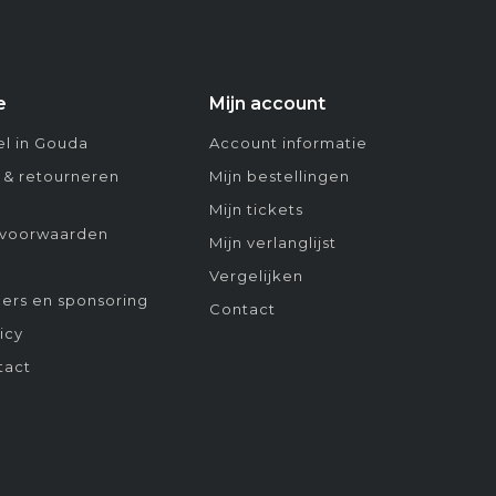
e
Mijn account
l in Gouda
Account informatie
 & retourneren
Mijn bestellingen
Mijn tickets
voorwaarden
Mijn verlanglijst
Vergelijken
ers en sponsoring
Contact
icy
tact