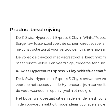
Productbeschrijving
De K‑Swiss Hypercourt Express 3 Clay in White/Peacoat/
Surgelite+ tussenzool voelt de schoen direct soepel 
hielconstructie zorgt voor vertrouwen bij snelle zijwa
De volledige clay‑zool met visgraatprofiel biedt maxi
meer ruimte willen. Een veelzijdige, moderne tennisschoe
K‑Swiss Hypercourt Express 3 Clay White/Peacoat/S
De K‑Swiss Hypercourt Express 3 Clay is ontworpen voo
voort op het succes van de Hypercourt‑lijn, maar voel
de voet, waardoor inlopen vrijwel niet nodig is.
Het bovenwerk bestaat uit een ademende mesh‑constru
in de voorvoet maakt dit model ideaal voor spelers die