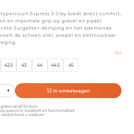
Hypercourt Express 3 Clay biedt direct comfort,
teit en maximale grip op gravel en padel.
lichte Surgelite+ demping en het ademende
oelt de schoen snel, soepel en betrouwbaar
weging.
EU
42.5
43
44
44.5
45
+
In winkelwagen
gratis vanaf 50 euro
p pasvorm, kwaliteit en functionaliteit
 winkel bent u welkom