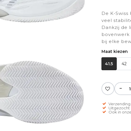
De K‑Swiss 
veel stabili
Dankzij de 
bovenwerk v
bij elke be
Maat kiezen
41.5
42
−
Verzending 
Uitgezocht o
Ook in onze