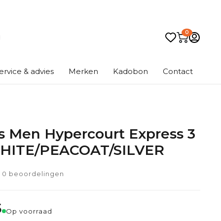
0
ervice & advies
Merken
Kadobon
Contact
s Men Hypercourt Express 3
WHITE/PEACOAT/SILVER
0 beoordelingen
5
Op voorraad