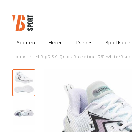
Sporten
Heren
Dames
Sportkledin
Home
/
M Big3 5.0 Quick Basketball 361 White/Blue