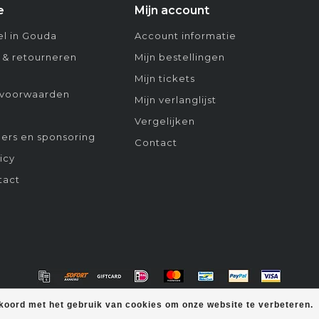
e
Mijn account
l in Gouda
Account informatie
 & retourneren
Mijn bestellingen
Mijn tickets
voorwaarden
Mijn verlanglijst
Vergelijken
ers en sponsoring
Contact
icy
tact
kkoord met het gebruik van cookies om onze website te verbeteren.