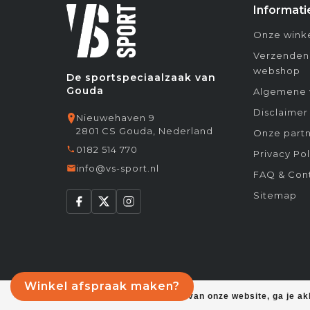
Informati
Onze winke
Verzenden
webshop
De sportspeciaalzaak van
Gouda
Algemene 
Disclaimer
Nieuwehaven 9
2801 CS Gouda, Nederland
Onze partn
0182 514 770
Privacy Pol
info@vs-sport.nl
FAQ & Con
Sitemap
Winkel afspraak maken?
Door het gebruiken van onze website, ga je a