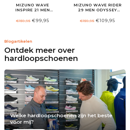
MIZUNO WAVE
MIZUNO WAVE RIDER
INSPIRE 21 MEN
29 MEN ODYSSEY
ODYSSEY
GRAY/CAPRI
GRAY/WHITE/CAPRI
BREEZE/CALYPSO
€99,95
€109,95
€159,95
€159,95
BREEZE
Blogartikelen
Ontdek meer over
hardloopschoenen
Welke hardloopschoenen zijn het beste
voor mij?