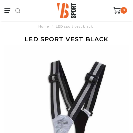
0
Home
/
LED sport vest black
LED SPORT VEST BLACK