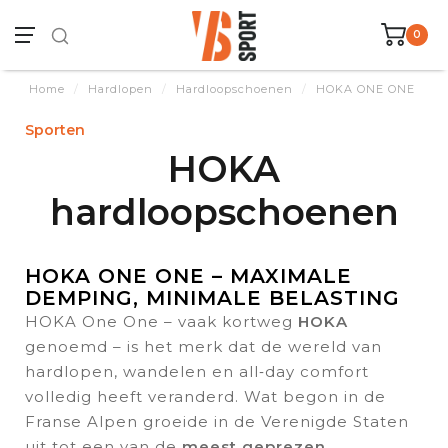
0
Home
/
Hardlopen
/
Hardloopschoenen
/
HOKA ONE ONE
Sporten
HOKA
hardloopschoenen
HOKA ONE ONE – MAXIMALE
DEMPING, MINIMALE BELASTING
HOKA One One – vaak kortweg
HOKA
genoemd – is het merk dat de wereld van
hardlopen, wandelen en all‑day comfort
volledig heeft veranderd. Wat begon in de
Franse Alpen groeide in de Verenigde Staten
uit tot een van de
meest geprezen