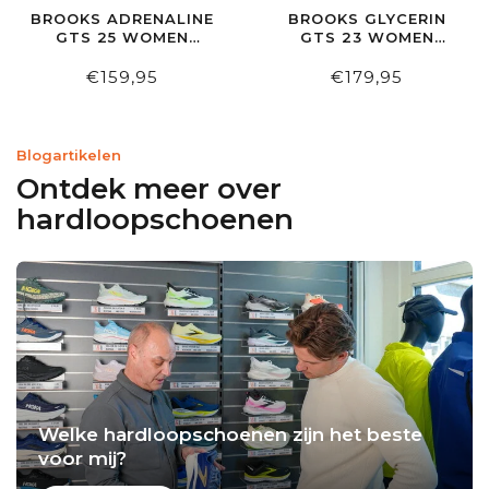
BROOKS ADRENALINE
BROOKS GLYCERIN
GTS 25 WOMEN
GTS 23 WOMEN
BLACK/GREY/WHITE
WHITE/PHANTOM/CYBER
PINK
€159,95
€179,95
Blogartikelen
Ontdek meer over
hardloopschoenen
Welke hardloopschoenen zijn het beste
voor mij?