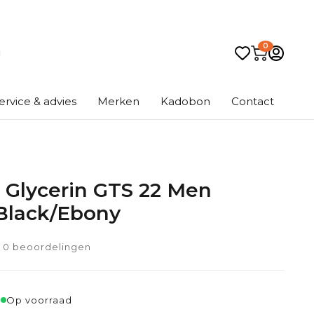
0
ervice & advies
Merken
Kadobon
Contact
 Glycerin GTS 22 Men
Black/Ebony
0 beoordelingen
5
Op voorraad