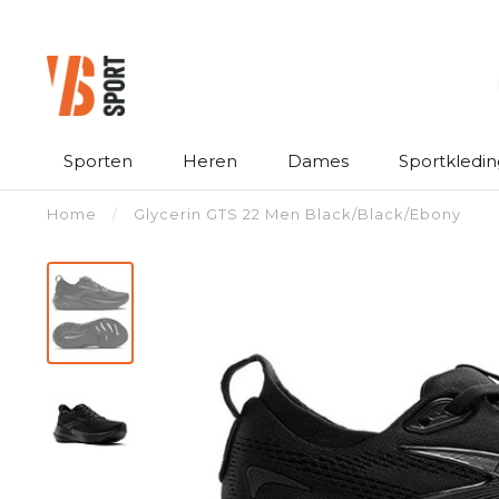
Sporten
Heren
Dames
Sportkledin
Home
/
Glycerin GTS 22 Men Black/Black/Ebony