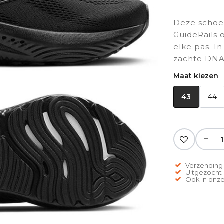
Deze schoen
GuideRails 
elke pas. I
zachte DNA
Maat kiezen
43
44
−
Verzending 
Uitgezocht o
Ook in onze