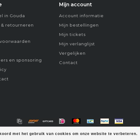
e
Mijn account
l in Gouda
Account informatie
 & retourneren
Mijn bestellingen
Mijn tickets
voorwaarden
Mijn verlanglijst
Vergelijken
ers en sponsoring
Contact
icy
tact
kkoord met het gebruik van cookies om onze website te verbeteren.