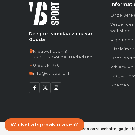
Informati
Onze winke
Verzenden
webshop
De sportspeciaalzaak van
Gouda
Algemene 
Disclaimer
Nieuwehaven 9
2801 CS Gouda, Nederland
Onze partn
0182 514 770
Privacy Pol
info@vs-sport.nl
FAQ & Con
Sitemap
Winkel afspraak maken?
Door het gebruiken van onze website, ga je a