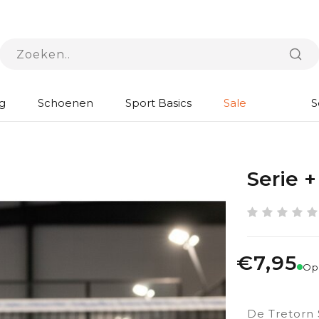
g
Schoenen
Sport Basics
Sale
S
Serie +
€7,95
Op
De Tretorn 