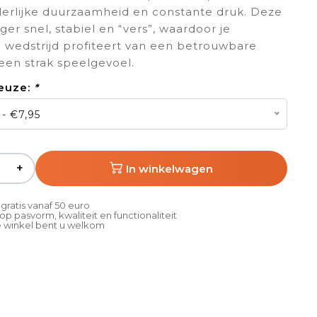
erlijke duurzaamheid en constante druk. Deze
anger snel, stabiel en “vers”, waardoor je
a wedstrijd profiteert van een betrouwbare
en strak speelgevoel.
euze:
*
- €7,95
+
In winkelwagen
gratis vanaf 50 euro
p pasvorm, kwaliteit en functionaliteit
 winkel bent u welkom