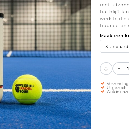
met uitzond
bal blijft l
wedstrijd n
bounce en e
Maak een k
Standaard 
−
Verzending 
Uitgezocht o
Ook in onze