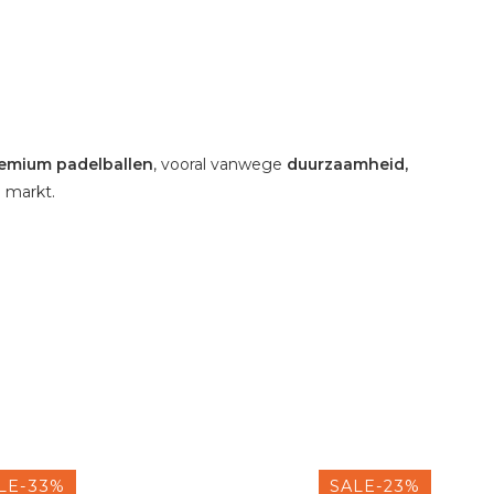
remium padelballen
, vooral vanwege
duurzaamheid,
 markt.
LE-33%
SALE-23%