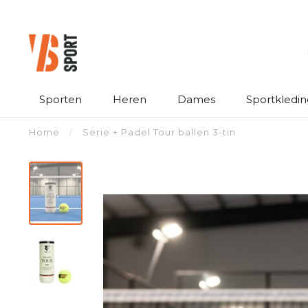
Sporten
Heren
Dames
Sportkledin
Home
/
Serie + Padel Tour ballen 3-tin