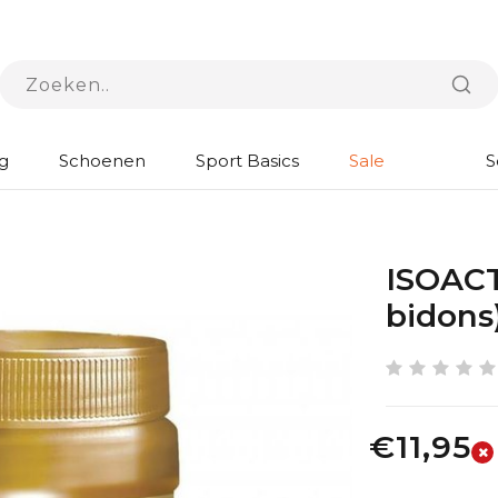
g
Schoenen
Sport Basics
Sale
S
ISOACT
bidons
€11,95