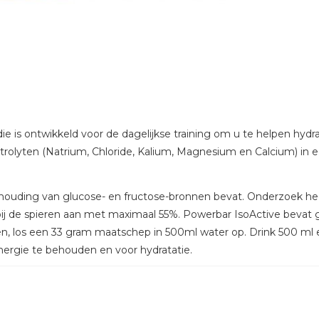
ie is ontwikkeld voor de dagelijkse training om u te helpen hydr
ektrolyten (Natrium, Chloride, Kalium, Magnesium en Calcium) in
ouding van glucose- en fructose-bronnen bevat. Onderzoek heef
bij de spieren aan met maximaal 55%. Powerbar IsoActive bevat
 los een 33 gram maatschep in 500ml water op. Drink 500 ml e
nergie te behouden en voor hydratatie.