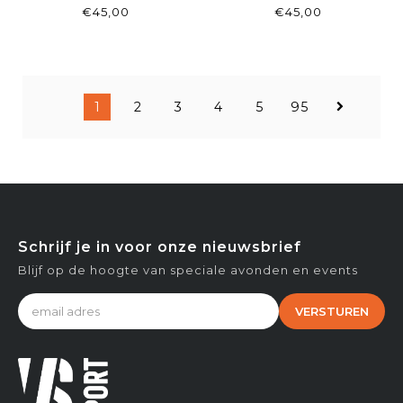
€45,00
€45,00
1
2
3
4
5
95
Schrijf je in voor onze nieuwsbrief
Blijf op de hoogte van speciale avonden en events
VERSTUREN