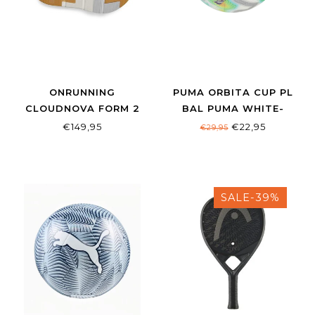
ONRUNNING
PUMA ORBITA CUP PL
CLOUDNOVA FORM 2
BAL PUMA WHITE-
MEN WHITE|IVORY
MULTICOLOUR
€149,95
€22,95
€29,95
SALE-39%