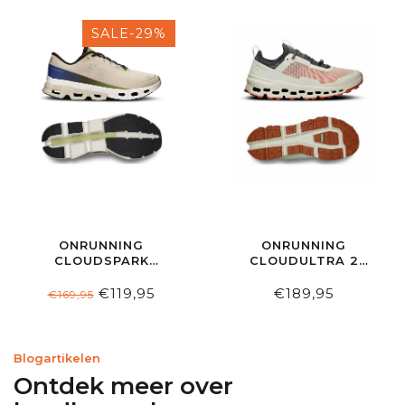
SALE-29%
ONRUNNING
ONRUNNING
CLOUDSPARK
CLOUDULTRA 2
WOMEN ICE | GROVE
WOMEN ALOE |
TERRACOTTA
€119,95
€189,95
€169,95
Blogartikelen
Ontdek meer over