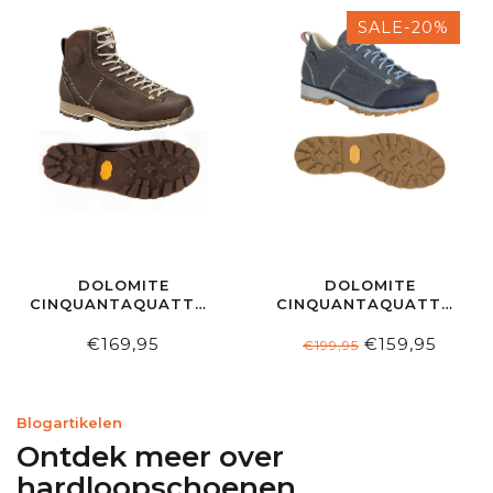
SALE-20%
DOLOMITE
DOLOMITE
CINQUANTAQUATTRO
CINQUANTAQUATTRO
HIGH FG GTX W'S
W'S LOW FG EVO
TESTA DI MORO
GTX BLUE
€169,95
€159,95
€199,95
Blogartikelen
Ontdek meer over
hardloopschoenen