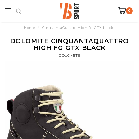
0
Home
/
CinquantaQuattro High fg GTX black
DOLOMITE CINQUANTAQUATTRO
HIGH FG GTX BLACK
DOLOMITE