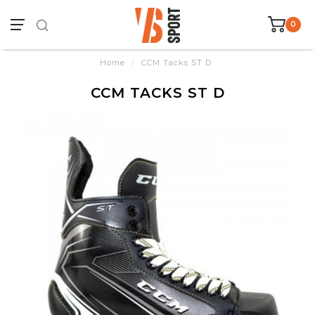
0
Home
/
CCM Tacks ST D
CCM TACKS ST D