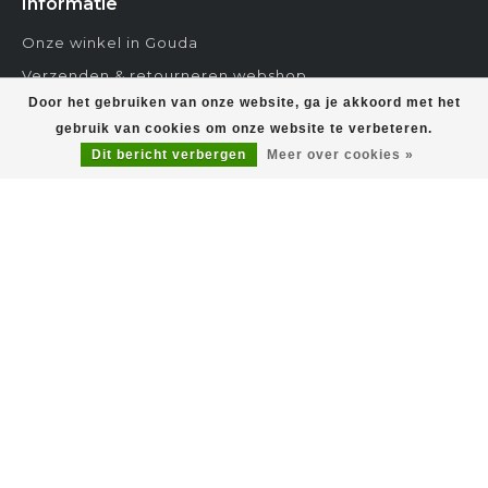
Informatie
Onze winkel in Gouda
Verzenden & retourneren webshop
Door het gebruiken van onze website, ga je akkoord met het
Algemene voorwaarden
gebruik van cookies om onze website te verbeteren.
Disclaimer
Dit bericht verbergen
Meer over cookies »
Onze partners en sponsoring
Privacy Policy
FAQ & Contact
Sitemap
Mijn account
Account informatie
Mijn bestellingen
Mijn tickets
Mijn verlanglijst