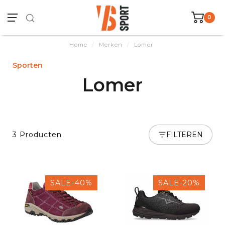
0
Home
/
Merken
/
Lomer
Sporten
Lomer
3 Producten
FILTEREN
SALE-40%
SALE-20%