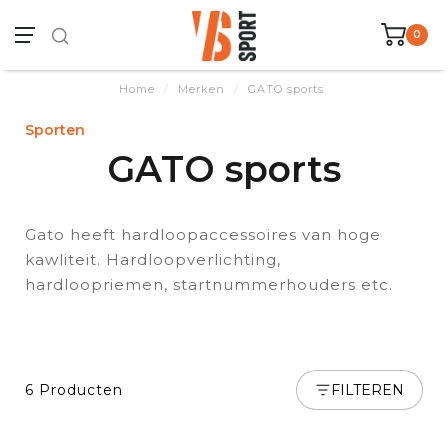
0
Home
/
Merken
/
GATO sports
Sporten
GATO sports
Gato heeft hardloopaccessoires van hoge
kawliteit. Hardloopverlichting,
hardloopriemen, startnummerhouders etc.
6 Producten
FILTEREN