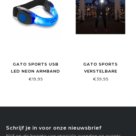
GATO SPORTS USB
GATO SPORTS
LED NEON ARMBAND
VERSTELBARE
BLAUW
BORSTLAMP
€19,95
€39,95
Schrijf je in voor onze nieuwsbrief
Blijf op de hoogte van speciale avonden en events