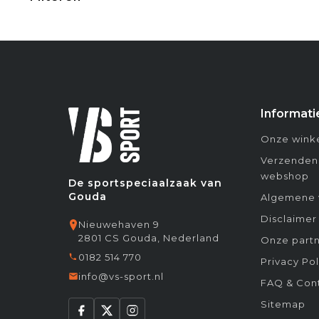
Informati
Onze winke
Verzenden
webshop
De sportspeciaalzaak van
Gouda
Algemene 
Disclaimer
Nieuwehaven 9
2801 CS Gouda, Nederland
Onze partn
0182 514 770
Privacy Pol
info@vs-sport.nl
FAQ & Con
Sitemap