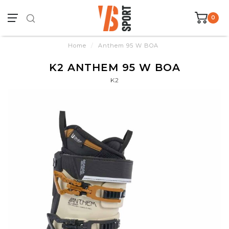
0
Home
/
Anthem 95 W BOA
K2 ANTHEM 95 W BOA
K2