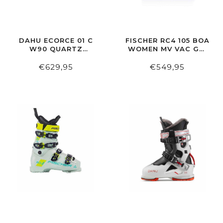
DAHU ECORCE 01 C
FISCHER RC4 105 BOA
W90 QUARTZ
WOMEN MV VAC GW
WHITE-BLUE
PETROL/PETROL
€629,95
€549,95