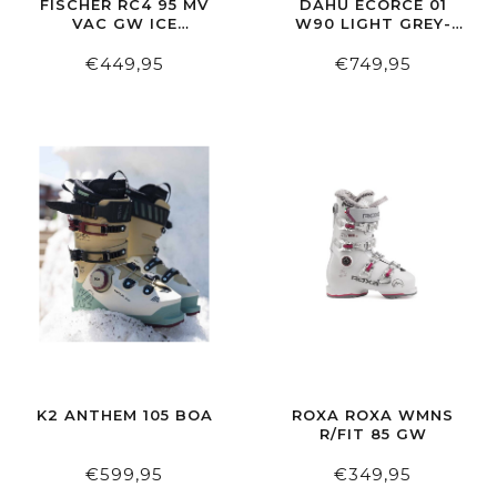
FISCHER RC4 95 MV
DAHU ECORCE 01
VAC GW ICE
W90 LIGHT GREY-
GREY/ICE GREY
BLACK-RED
€449,95
€749,95
K2 ANTHEM 105 BOA
ROXA ROXA WMNS
R/FIT 85 GW
€599,95
€349,95