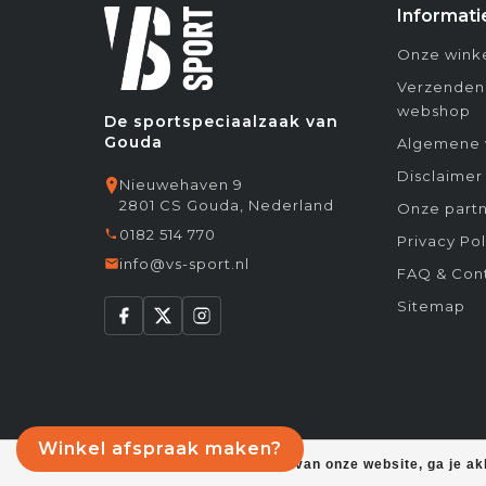
Informati
Onze winke
Verzenden
webshop
De sportspeciaalzaak van
Gouda
Algemene 
Disclaimer
Nieuwehaven 9
2801 CS Gouda, Nederland
Onze partn
0182 514 770
Privacy Pol
info@vs-sport.nl
FAQ & Con
Sitemap
Winkel afspraak maken?
Door het gebruiken van onze website, ga je a