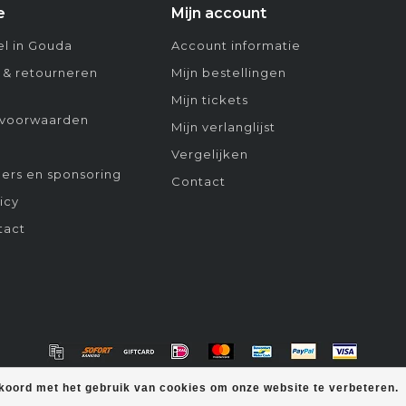
e
Mijn account
l in Gouda
Account informatie
 & retourneren
Mijn bestellingen
Mijn tickets
voorwaarden
Mijn verlanglijst
Vergelijken
ers en sponsoring
Contact
icy
tact
kkoord met het gebruik van cookies om onze website te verbeteren.