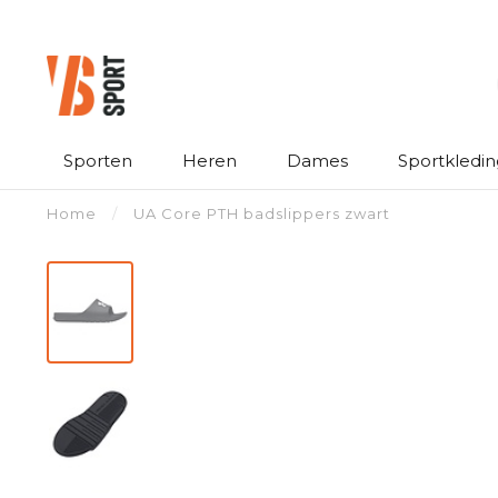
Sporten
Heren
Dames
Sportkledin
Home
/
UA Core PTH badslippers zwart