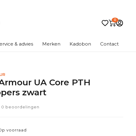
0
ervice & advies
Merken
Kadobon
Contact
UR
Armour UA Core PTH
ppers zwart
0 beoordelingen
Op voorraad