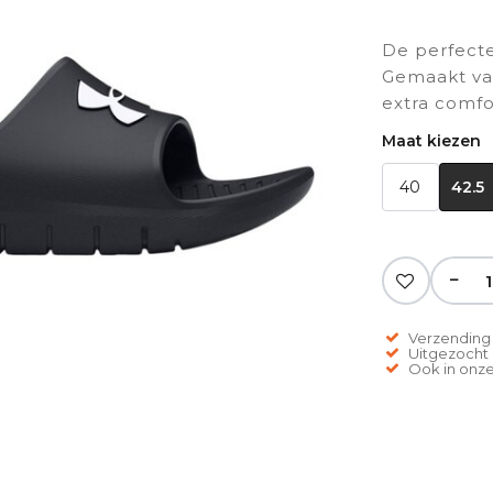
De perfecte 
Gemaakt van
extra comfo
Maat kiezen
40
42.5
−
Verzending 
Uitgezocht o
Ook in onze