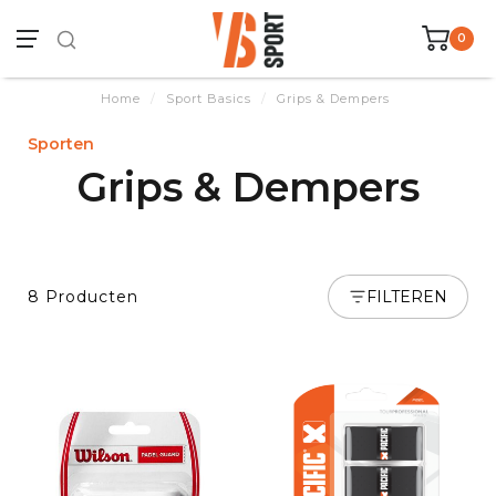
0
Home
/
Sport Basics
/
Grips & Dempers
Sporten
Grips & Dempers
8 Producten
FILTEREN