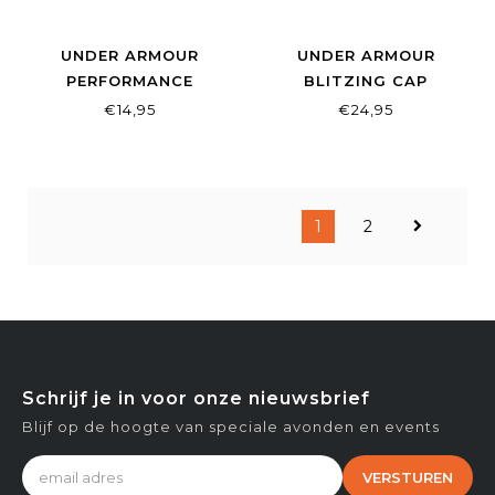
UNDER ARMOUR
UNDER ARMOUR
PERFORMANCE
BLITZING CAP
WRISTBANDS 15CM
ADJUSTABLE BLACK
€14,95
€24,95
WHITE
1
2
Schrijf je in voor onze nieuwsbrief
Blijf op de hoogte van speciale avonden en events
VERSTUREN