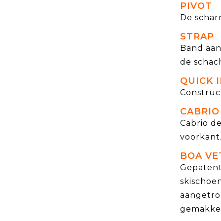
PIVOT
De scharn
STRAP
Band aan
de schach
QUICK 
Construct
CABRIO
Cabrio de
voorkant.
BOA VE
Gepatent
skischoe
aangetro
gemakkel