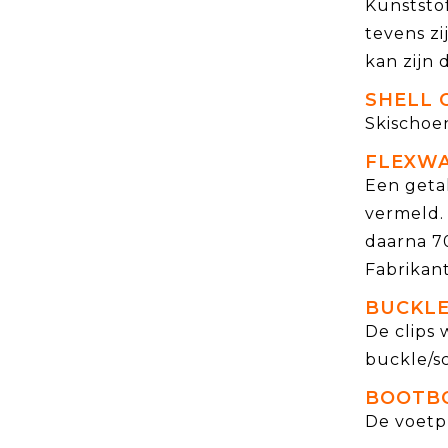
Kunststof
tevens zi
kan zijn d
SHELL 
Skischoen
FLEXW
Een getal
vermeld. 
daarna 70
Fabrikan
BUCKLE
De clips
buckle/sc
BOOTB
De voetp