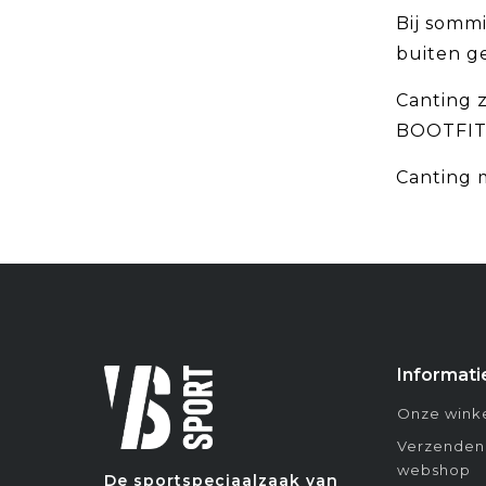
Bij somm
buiten g
Canting z
BOOTFIT
Canting 
Informati
Onze winke
Verzenden
webshop
De sportspeciaalzaak van