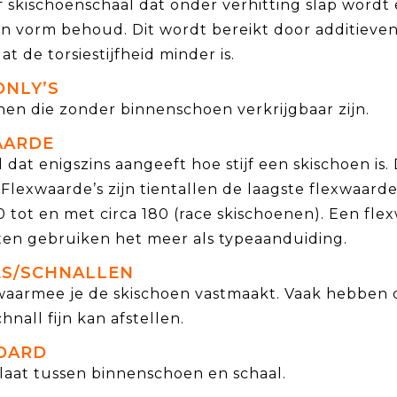
 skischoenschaal dat onder verhitting slap wordt
jn vorm behoud. Dit wordt bereikt door additieve
at de torsiestijfheid minder is.
ONLY’S
en die zonder binnenschoen verkrijgbaar zijn.
AARDE
 dat enigszins aangeeft hoe stijf een skischoen i
Flexwaarde’s zijn tientallen de laagste flexwaarde
 tot en met circa 180 (race skischoenen). Een flex
ten gebruiken het meer als typeaanduiding.
S/SCHNALLEN
 waarmee je de skischoen vastmaakt. Vaak hebben 
hnall fijn kan afstellen.
OARD
laat tussen binnenschoen en schaal.