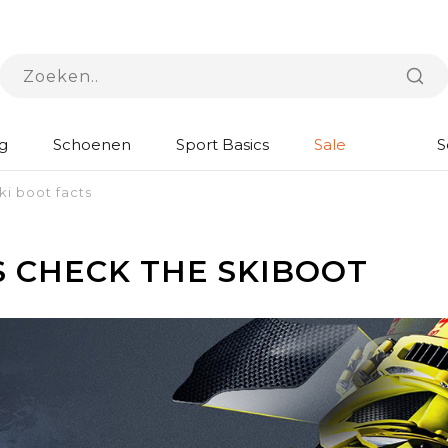
g
Schoenen
Sport Basics
Sale
S
ki boot facts
S CHECK THE SKIBOOT