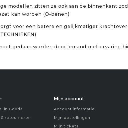
ige modellen zitten ze ook aan de binnenkant zod
ezet kan worden (O-benen)
orgt voor een betere en gelijkmatiger krachtoverd
TECHNIEKEN)
moet gedaan worden door iemand met ervaring hie
e
Mijn account
l in Gouda
Account informatie
 & retourneren
Mijn bestellingen
Mijn tickets