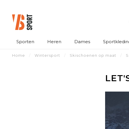
Sporten
Heren
Dames
Sportkledin
Home
/
Wintersport
/
Skischoenen op maat
/
S
LET'