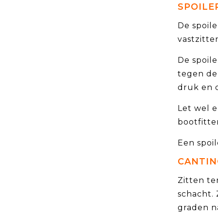
SPOILE
De spoile
vastzitt
De spoile
tegen de 
druk en 
Let wel e
bootfitte
Een spoil
CANTI
Zitten te
schacht. 
graden n