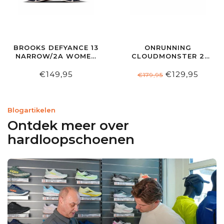
BROOKS DEFYANCE 13
ONRUNNING
NARROW/2A WOMEN
CLOUDMONSTER 2
PEACOAT/PAPAYA/ORCHID
WOMEN UNDYED |
FLAME
€149,95
€129,95
€179,95
Blogartikelen
Ontdek meer over
hardloopschoenen