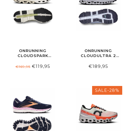
ONRUNNING
ONRUNNING
CLOUDSPARK
CLOUDULTRA 2
WOMEN ICE | GROVE
WOMEN HEATHER |
IRON
€119,95
€189,95
€169,95
SALE-28%