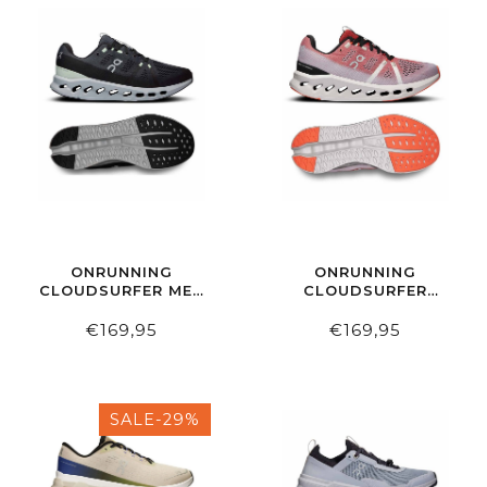
ONRUNNING
ONRUNNING
CLOUDSURFER MEN
CLOUDSURFER
IRON | GLACIER
WOMEN AUBURN |
FROST
€169,95
€169,95
SALE-29%