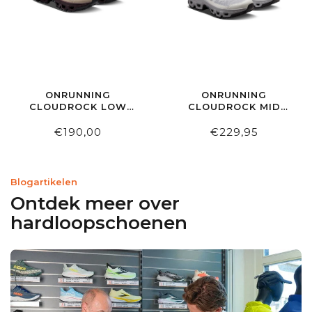
ONRUNNING
ONRUNNING
CLOUDROCK LOW
CLOUDROCK MID
WP W CINDER/OX
WATERPROOF W
GLACIER | ALLOY
€190,00
€229,95
Blogartikelen
Ontdek meer over
hardloopschoenen